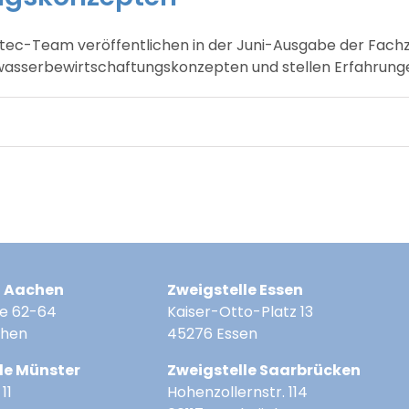
-Team veröffentlichen in der Juni-Ausgabe der Fachze
sserbewirtschaftungskonzepten und stellen Erfahrungen
z Aachen
Zweigstelle Essen
e 62-64
Kaiser-Otto-Platz 13
chen
45276 Essen
le Münster
Zweigstelle Saarbrücken
11
Hohenzollernstr. 114