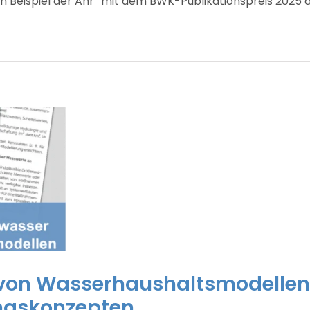
Beispiel der Ahr“ mit dem BWK-Publikationspreis 2025 
von Wasserhaushaltsmodellen
ngskonzepten