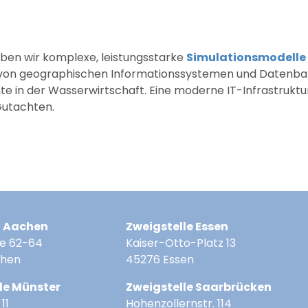
aben wir komplexe, leistungsstarke
Simulationsmodelle
 von geographischen Informationssystemen und Datenbank
nte in der Wasserwirtschaft. Eine moderne IT-Infrastruktur
Gutachten.
z Aachen
Zweigstelle Essen
e 62-64
Kaiser-Otto-Platz 13
chen
45276 Essen
le Münster
Zweigstelle Saarbrücken
11
Hohenzollernstr. 114