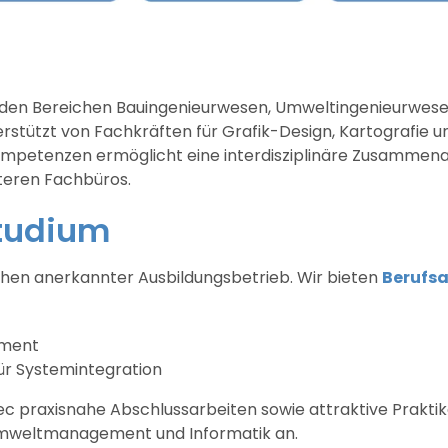
s den Bereichen Bauingenieurwesen, Umweltingenieurwese
rstützt von Fachkräften für Grafik-Design, Kartografie
Kompetenzen ermöglicht eine interdisziplinäre Zusammenar
teren Fachbüros.
Studium
achen anerkannter Ausbildungsbetrieb. Wir bieten
Berufs
ement
ür Systemintegration
c praxisnahe Abschlussarbeiten sowie attraktive Praktik
Umweltmanagement und Informatik an.