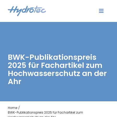
Zum
Inhalt
Toggle
springen
Naviga
Aktuelles
Dienstleistungen
BWK-Publikationspreis
Software
2025 für Fachartikel zum
Hochwasserschutz an der
Karriere
Ahr
Unternehmen
Kontakt
Home
BWK-Publikationspreis 2025 für Fachartikel zum
Login