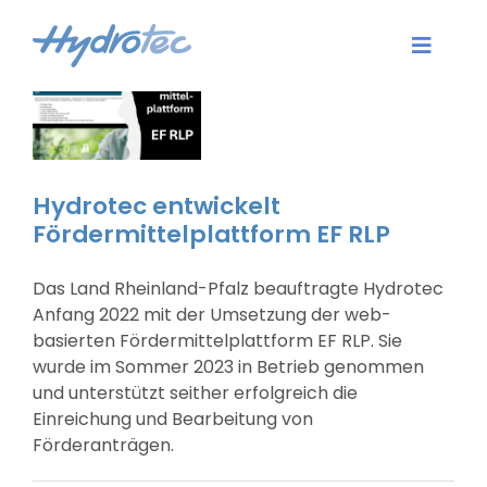
Zum
Inhalt
Toggle
springen
Naviga
Aktuelles
Dienstleistungen
Hydrotec entwickelt
Fördermittelplattform EF RLP
Software
Das Land Rheinland-Pfalz beauftragte Hydrotec
Karriere
Anfang 2022 mit der Umsetzung der web-
basierten Fördermittelplattform EF RLP. Sie
Unternehmen
wurde im Sommer 2023 in Betrieb genommen
und unterstützt seither erfolgreich die
Einreichung und Bearbeitung von
Kontakt
Förderanträgen.
Login