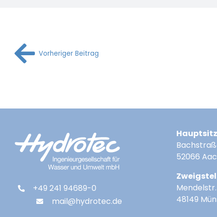
Vorheriger Beitrag
Hauptsit
Bachstraß
52066 Aa
Zweigstel
Mendelstr. 
+49 241 94689-0
48149 Mün
mail@hydrotec.de