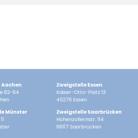
z Aachen
Zweigstelle Essen
e 62-64
Kaiser-Otto-Platz 13
chen
45276 Essen
le Münster
Zweigstelle Saarbrücken
11
Hohenzollernstr. 114
ster
66117 Saarbrücken