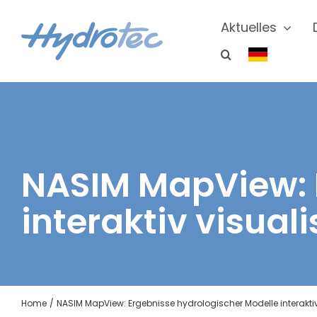
Zum
Inhalt
Aktuelles
springen
NASIM MapView: 
interaktiv visuali
Home
NASIM MapView: Ergebnisse hydrologischer Modelle interaktiv