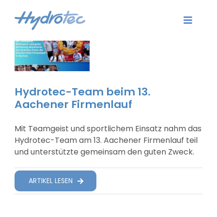
Zum
Inhalt
Toggle
springen
Naviga
Aktuelles
Dienstleistungen
Hydrotec-Team beim 13.
Aachener Firmenlauf
Software
Mit Teamgeist und sportlichem Einsatz nahm das
Karriere
Hydrotec-Team am 13. Aachener Firmenlauf teil
und unterstützte gemeinsam den guten Zweck.
Unternehmen
ARTIKEL LESEN
Kontakt
Login