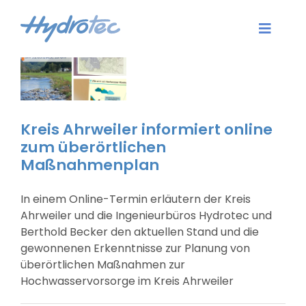
Zum
Inhalt
Toggle
springen
Naviga
Aktuelles
Dienstleistungen
Kreis Ahrweiler informiert online
zum überörtlichen
Software
Maßnahmenplan
Karriere
In einem Online-Termin erläutern der Kreis
Ahrweiler und die Ingenieurbüros Hydrotec und
Unternehmen
Berthold Becker den aktuellen Stand und die
gewonnenen Erkenntnisse zur Planung von
überörtlichen Maßnahmen zur
Kontakt
Hochwasservorsorge im Kreis Ahrweiler
Login