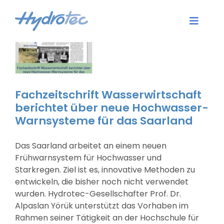
Zum
Inhalt
Toggle
springen
Naviga
Aktuelles
Dienstleistungen
Fachzeitschrift Wasserwirtschaft
berichtet über neue Hochwasser-
Software
Warnsysteme für das Saarland
Karriere
Das Saarland arbeitet an einem neuen
Frühwarnsystem für Hochwasser und
Unternehmen
Starkregen. Ziel ist es, innovative Methoden zu
entwickeln, die bisher noch nicht verwendet
wurden. Hydrotec-Gesellschafter Prof. Dr.
Kontakt
Alpaslan Yörük unterstützt das Vorhaben im
Rahmen seiner Tätigkeit an der Hochschule für
Login