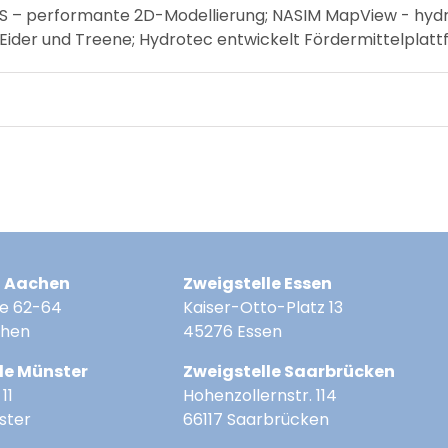
AS – performante 2D-Modellierung; NASIM MapView - hydr
 Eider und Treene; Hydrotec entwickelt Fördermittelplatt
z Aachen
Zweigstelle Essen
e 62-64
Kaiser-Otto-Platz 13
chen
45276 Essen
le Münster
Zweigstelle Saarbrücken
11
Hohenzollernstr. 114
ster
66117 Saarbrücken