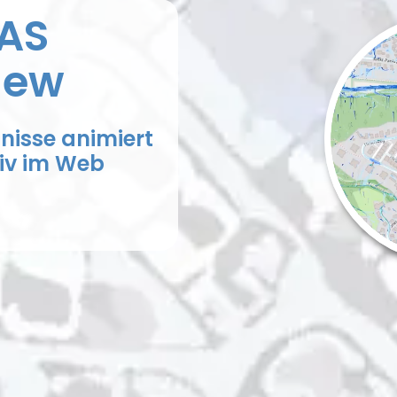
AS
iew
nisse animiert
tiv im Web