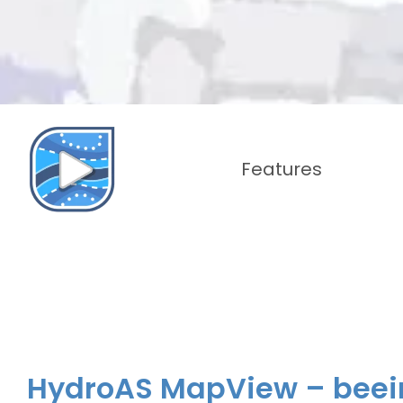
Features
HydroAS MapView – bee