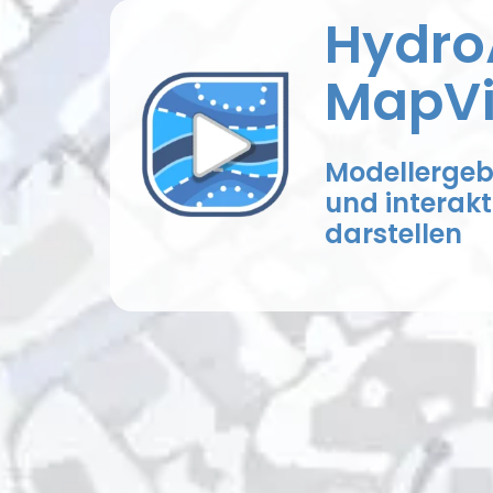
Hydro
MapV
Modellergeb
und interak
darstellen