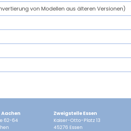
nvertierung von Modellen aus älteren Versionen)
z Aachen
Zweigstelle Essen
e 62-64
Kaiser-Otto-Platz 13
chen
45276 Essen