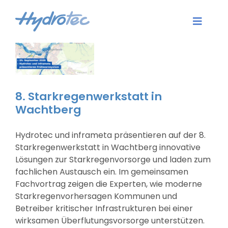
Zum
Inhalt
Toggle
springen
Naviga
Aktuelles
Dienstleistungen
8. Starkregenwerkstatt in
Wachtberg
Software
Hydrotec und inframeta präsentieren auf der 8.
Karriere
Starkregenwerkstatt in Wachtberg innovative
Lösungen zur Starkregenvorsorge und laden zum
Unternehmen
fachlichen Austausch ein. Im gemeinsamen
Fachvortrag zeigen die Experten, wie moderne
Starkregenvorhersagen Kommunen und
Kontakt
Betreiber kritischer Infrastrukturen bei einer
wirksamen Überflutungsvorsorge unterstützen.
Login