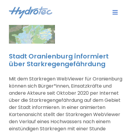
Zum
Inhalt
Toggle
springen
Naviga
Aktuelles
Dienstleistungen
Stadt Oranienburg informiert
über Starkregengefährdung
Software
Mit dem Starkregen WebViewer für Oranienburg
Karriere
können sich Bürger*innen, Einsatzkräfte und
andere Akteure seit Oktober 2020 per Internet
Unternehmen
über die Starkregengefährdung auf dem Gebiet
der Stadt informieren. In einer animierten
Kartenansicht stellt der Starkregen WebViewer
Kontakt
den Verlauf eines Hochwassers nach einem
einstündigen Starkregen mit einer Stunde
Login