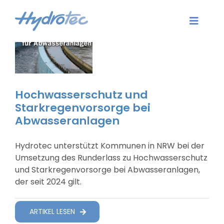
Zum
Inhalt
Toggle
springen
Naviga
Aktuelles
Dienstleistungen
Hochwasserschutz und
Starkregenvorsorge bei
Software
Abwasseranlagen
Karriere
Hydrotec unterstützt Kommunen in NRW bei der
Umsetzung des Runderlass zu Hochwasserschutz
Unternehmen
und Starkregenvorsorge bei Abwasseranlagen,
der seit 2024 gilt.
Kontakt
ARTIKEL LESEN
Login