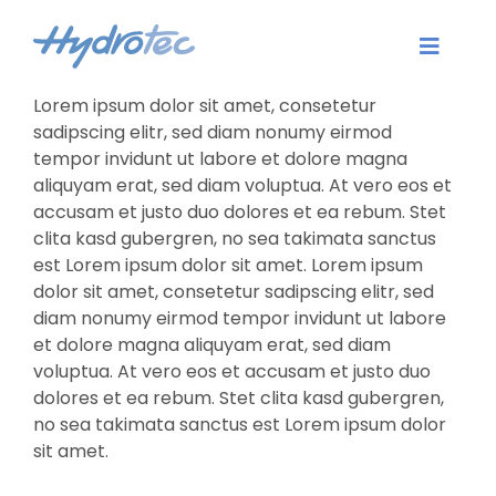
Zum
Inhalt
Toggle
springen
Naviga
Lorem ipsum dolor sit amet, consetetur
Aktuelles
sadipscing elitr, sed diam nonumy eirmod
tempor invidunt ut labore et dolore magna
Dienstleistungen
aliquyam erat, sed diam voluptua. At vero eos et
accusam et justo duo dolores et ea rebum. Stet
clita kasd gubergren, no sea takimata sanctus
Software
est Lorem ipsum dolor sit amet. Lorem ipsum
dolor sit amet, consetetur sadipscing elitr, sed
Karriere
diam nonumy eirmod tempor invidunt ut labore
et dolore magna aliquyam erat, sed diam
Unternehmen
voluptua. At vero eos et accusam et justo duo
dolores et ea rebum. Stet clita kasd gubergren,
no sea takimata sanctus est Lorem ipsum dolor
Kontakt
sit amet.
Login