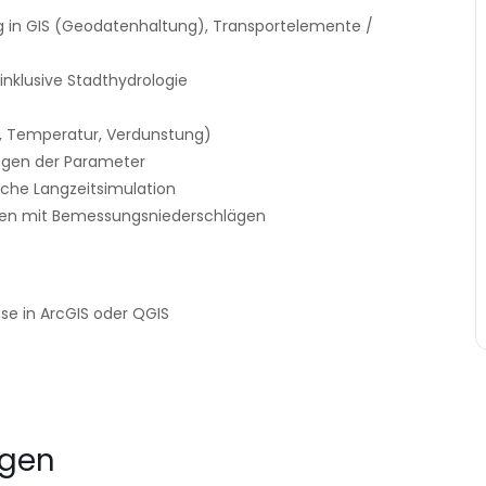
g in GIS (Geodatenhaltung), Transportelemente /
inklusive Stadthydrologie
g, Temperatur, Verdunstung)
legen der Parameter
iche Langzeitsimulation
hnen mit Bemessungsniederschlägen
se in ArcGIS oder QGIS
ngen