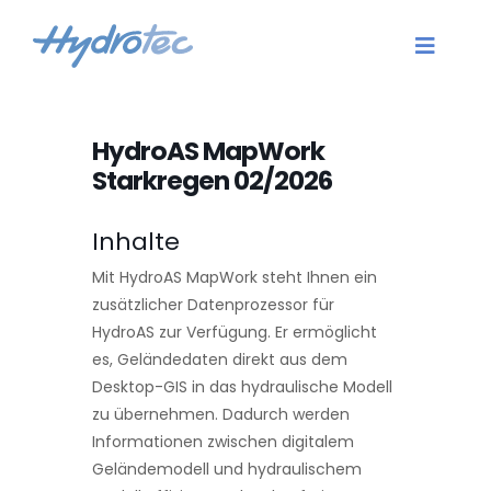
Zum
Inhalt
Toggle
springen
Naviga
Aktuelles
HydroAS MapWork
Starkregen 02/2026
Dienstleistungen
Inhalte
Software
Mit HydroAS MapWork steht Ihnen ein
Karriere
zusätzlicher Datenprozessor für
HydroAS zur Verfügung. Er ermöglicht
es, Geländedaten direkt aus dem
Unternehmen
Desktop-GIS in das hydraulische Modell
zu übernehmen. Dadurch werden
Kontakt
Informationen zwischen digitalem
Geländemodell und hydraulischem
Login